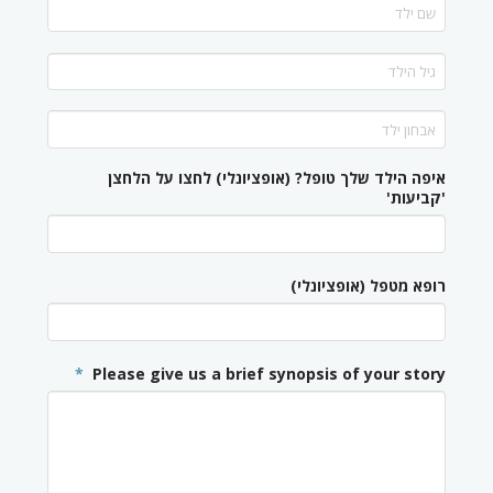
DD
של
MM
גיל
*
קו
נטוי
גיל
*
YYYY
איפה הילד שלך טופל? (אופציונלי) לחצו על הלחצן
'קביעות'
רופא מטפל (אופציונלי)
*
Please give us a brief synopsis of your story